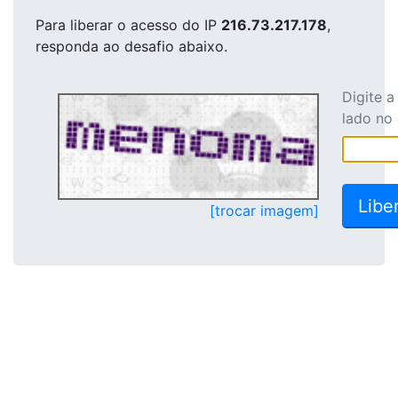
Para liberar o acesso
do IP
216.73.217.178
,
responda ao desafio abaixo.
Digite 
lado no
[trocar imagem]