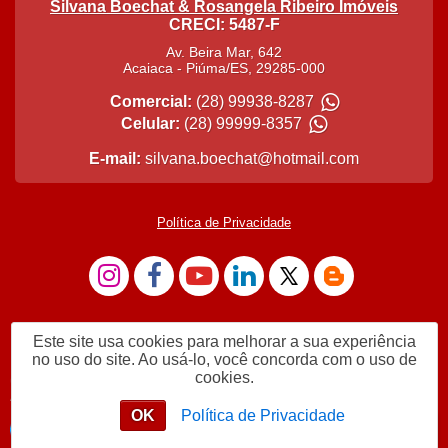
Silvana Boechat & Rosangela Ribeiro Imóveis
CRECI: 5487-F
Av. Beira Mar, 642
Acaiaca
-
Piúma
/
ES
,
29285-000
Comercial:
(28) 99938-8287
Celular:
(28) 99999-8357
E-mail:
silvana.boechat@hotmail.com
Política de Privacidade
Este site usa cookies para melhorar a sua experiência
no uso do site. Ao usá-lo, você concorda com o uso de
cookies.
Estamos a disposição p/ atendimento
OK
Política de Privacidade
Enviar mensagem
Chat